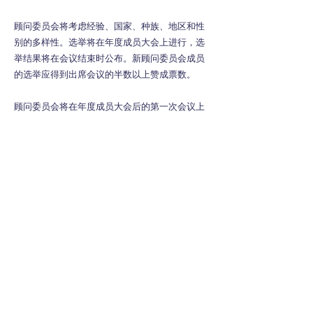
顾问委员会将考虑经验、国家、种族、地区和性
别的多样性。选举将在年度成员大会上进行，选
举结果将在会议结束时公布。新顾问委员会成员
的选举应得到出席会议的半数以上赞成票数。
顾问委员会将在年度成员大会后的第一次会议上
选出委员会成员。
第三条 – 顾问委员会任命
顾问委员会最多可委任两名非投票职权委员，以
提供对咨询委员会有用的专门知识。这些被任命
的成员最多只能任职三年。
1.0 年度成员大会
全体成员学校每年举行领导会议，通常在秋季举
行。年度成员大会由主席或副主席主持，首席执
行官提供支持。每所成员学校的校长或指定代表
必须出席年度成员大会。
2.0 顾问委员会会议